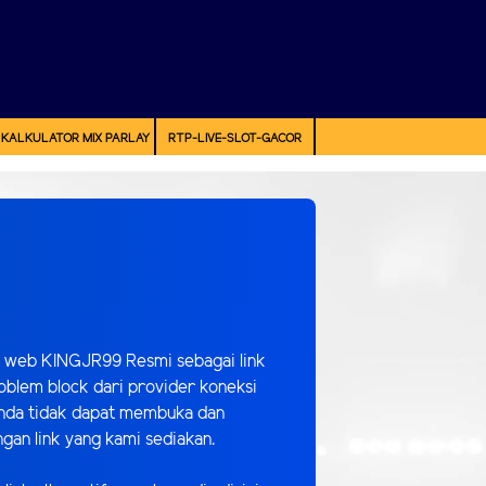
KALKULATOR MIX PARLAY
RTP-LIVE-SLOT-GACOR
ink web KINGJR99 Resmi sebagai link
roblem block dari provider koneksi
 anda tidak dapat membuka dan
an link yang kami sediakan.