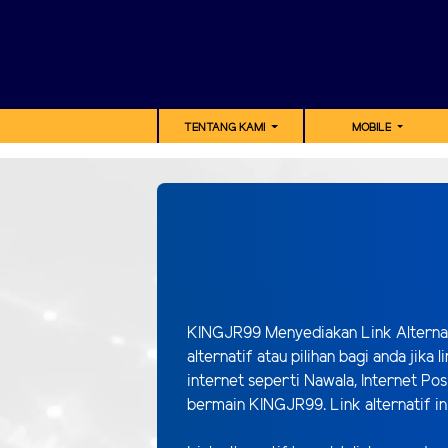
TENTANG KAMI
MOBILE
KINGJR99 Menyediakan Link Alternatif
alternatif atau pilihan bagi anda ji
internet seperti Nawala, Internet Po
bermain KINGJR99. Link alternatif i