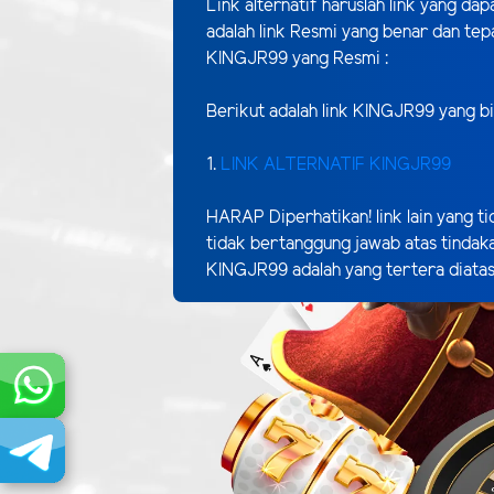
Link alternatif haruslah link yang da
adalah link Resmi yang benar dan tepat
KINGJR99 yang Resmi :
Berikut adalah link KINGJR99 yang bis
1.
LINK ALTERNATIF KINGJR99
HARAP Diperhatikan! link lain yang t
tidak bertanggung jawab atas tindaka
KINGJR99 adalah yang tertera diatas