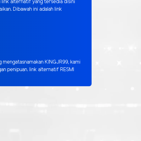
ink alternatif yang tersedia disini
ikan. Dibawah ini adalah link
 yang mengatasnamakan KINGJR99, kami
n penipuan. link alternatif RESMI